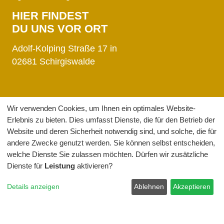
HIER FINDEST
DU UNS VOR ORT
Adolf-Kolping Straße 17 in
02681 Schirgiswalde
Wir verwenden Cookies, um Ihnen ein optimales Website-
Erlebnis zu bieten. Dies umfasst Dienste, die für den Betrieb der
Website und deren Sicherheit notwendig sind, und solche, die für
andere Zwecke genutzt werden. Sie können selbst entscheiden,
GUTSHOF
VERPFLEGUNG
welche Dienste Sie zulassen möchten. Dürfen wir zusätzliche
Innenbereich
Selberkochen
Dienste für
Leistung
aktivieren?
Aussenbereich
Hof-Frühstück
Hilfreiches
Details anzeigen
Ablehnen
Akzeptieren
ERLEBEN
Partner
Lernen & Staunen
Bewertungen
Wandern & Radfahren
Aktuelles
Wintersport